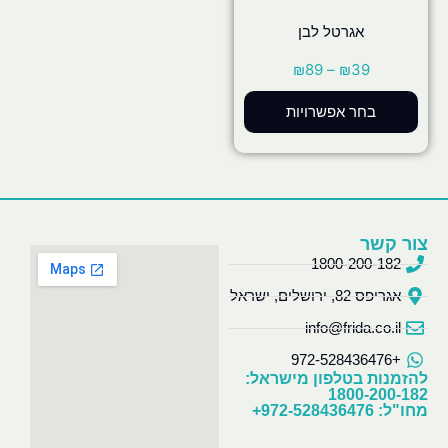
אגרטל לבן
₪
89
–
₪
39
בחר אפשרויות
צור קשר
1800-200-182
אגריפס 82, ירושלים, ישראל
info@frida.co.il
+972-528436476
להזמנות בטלפון מישראל:
1800-200-182
מחו"ל: 972-528436476+