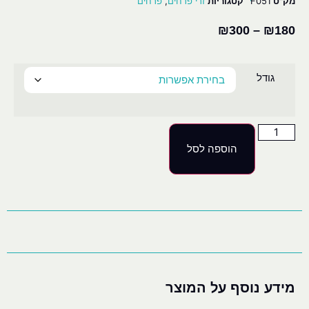
מק"ט
F051
קטגוריות
זרי פרחים
,
פרחים
₪
300
–
₪
180
גודל
הוספה לסל
מידע נוסף על המוצר